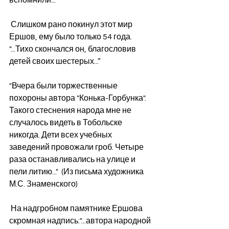
 Слишком рано покинул этот мир 
Ершов, ему было только 54 года. 
"...Тихо скончался он, благословив 
детей своих шестерых...”
"Вчера были торжественные 
похороны автора "Конька-Горбунка". 
Такого стеснения народа мне не 
случалось видеть в Тобольске 
никогда. Дети всех учебных 
заведений провожали гроб. Четыре 
раза останавливались на улице и 
пели литию..."  (Из письма художника 
М.С. Знаменского)
 На надгробном памятнике Ершова 
скромная надпись:"...автора народной 