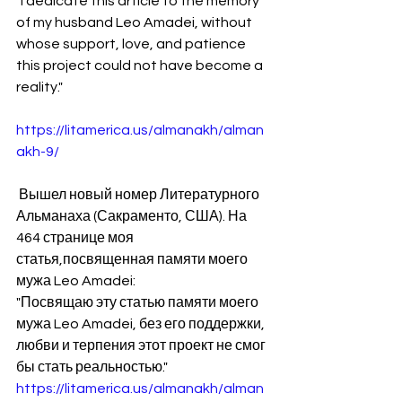
"I dedicate this article to the memory 
of my husband Leo Amadei, without 
whose support, love, and patience 
this project could not have become a 
reality." 
https://litamerica.us/almanakh/alman
akh-9/
 Вышел новый номер Литературного 
Альманаха (Сакраменто, США). На 
464 странице моя 
статья,посвященная памяти моего 
мужа Leo Amadei: 
"Посвящаю эту статью памяти моего 
мужа Leo Amadei, без его поддержки, 
любви и терпения этот проект не смог 
бы стать реальностью."
https://litamerica.us/almanakh/alman