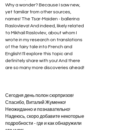
Why a wonder? Because I saw new, 
yet familiar from other sources, 
names! The Tsar-Maiden - ballerina 
Raslovleva! And indeed, likely related 
to Mikhail Raslovlev, about whom I 
wrote in my research on translations 
of the fairy tale into French and 
English! I'll explore this topic and 
definitely share with you! And there 
are so many more discoveries ahead!
Сегодня день полон сюрпризов! 
Спасибо, Виталий Жуменко! 
Неожиданно и познавательно! 
Надеюсь, скоро добавите некоторые 
подробности - где и как обнаружили 