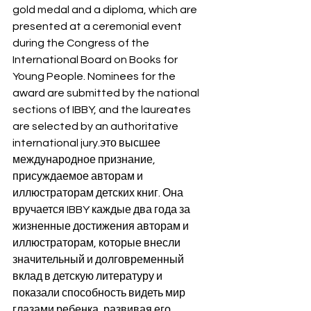
gold medal and a diploma, which are 
presented at a ceremonial event 
during the Congress of the 
International Board on Books for 
Young People. Nominees for the 
award are submitted by the national 
sections of IBBY, and the laureates 
are selected by an authoritative 
international jury.это высшее 
международное признание, 
присуждаемое авторам и 
иллюстраторам детских книг. Она 
вручается IBBY каждые два года за 
жизненные достижения авторам и 
иллюстраторам, которые внесли 
значительный и долговременный 
вклад в детскую литературу и 
показали способность видеть мир 
глазами ребенка, развивая его 