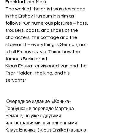
Frankfurt-am-Main.
The work of the artist was described 
in the Ershov Museum in Ishim as 
follows: "On numerous pictures – hats, 
trousers, coats, and shoes of the 
characters, the cottage and the 
stove in it – everything is German, not 
at all Ershov's style. This is how the 
famous Berlin artist 
Klaus Ensikat envisioned Ivan and the 
Tsar-Maiden, the king, and his 
servants."
 Очередное издание  «Конька-
Горбунка» в переводе Мартина 
Ремане, но уже с другими 
иллюстрациями, выполненными 
Клаус Енсикат ( Klaus Ensikat) вышло 