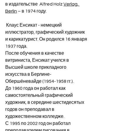
в издательстве  Alfred Holz 
Verlag, 
Berlin
 – в 1974 году.
 Клаус Енсикат - немецкий 
иллюстратор, графический художник 
и карикатурист. Он родился 16 января 
1937 года.
После обучения в качестве 
витриниста, Енсикат учился в 
Высшей школе прикладного 
искусства в Берлине-
Обершёневайде (1954-1958 гг.).
До 1960 года он работал как 
самостоятельный графический 
художник, в середине шестидесятых 
годов он преподавал в 
художественном колледже.
С 1995 по 2002 год он работал 
преподавателем рисования в 