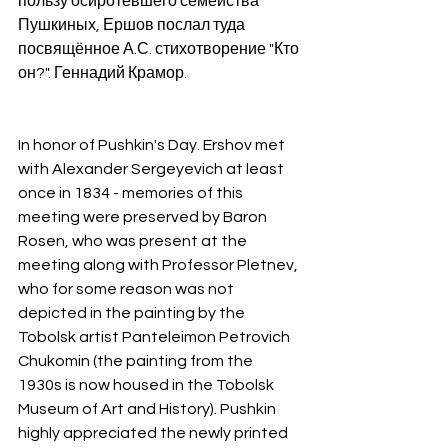
пользу осиротевшего семейства 
Пушкиных, Ершов послал туда 
посвящённое А.С. стихотворение "Кто 
он?". Геннадий Крамор.
In honor of Pushkin's Day. Ershov met 
with Alexander Sergeyevich at least 
once in 1834 - memories of this 
meeting were preserved by Baron 
Rosen, who was present at the 
meeting along with Professor Pletnev, 
who for some reason was not 
depicted in the painting by the 
Tobolsk artist Panteleimon Petrovich 
Chukomin (the painting from the 
1930s is now housed in the Tobolsk 
Museum of Art and History). Pushkin 
highly appreciated the newly printed 