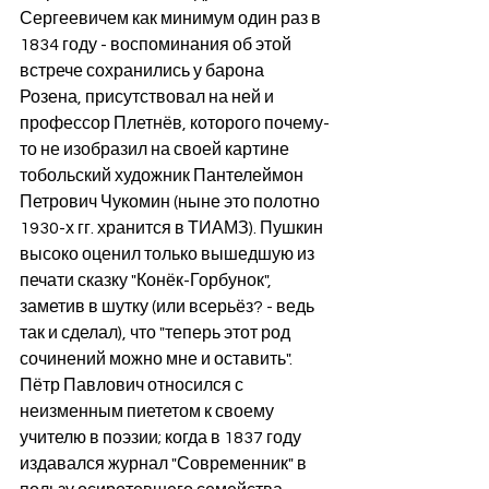
Сергеевичем как минимум один раз в 
1834 году - воспоминания об этой 
встрече сохранились у барона 
Розена, присутствовал на ней и 
профессор Плетнёв, которого почему-
то не изобразил на своей картине 
тобольский художник Пантелеймон 
Петрович Чукомин (ныне это полотно 
1930-х гг. хранится в ТИАМЗ). Пушкин 
высоко оценил только вышедшую из 
печати сказку "Конёк-Горбунок", 
заметив в шутку (или всерьёз? - ведь 
так и сделал), что "теперь этот род 
сочинений можно мне и оставить". 
Пётр Павлович относился с 
неизменным пиететом к своему 
учителю в поэзии; когда в 1837 году 
издавался журнал "Современник" в 