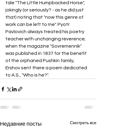
tale "The Little Humpbacked Horse", 
jokingly (or seriously? - as he did just 
that) noting that "now this genre of 
work can be left to me". Pyotr 
Pavlovich always treated his poetry 
teacher with unchanging reverence; 
when the magazine "Sovremennik" 
was published in 1837 for the benefit 
of the orphaned Pushkin family, 
Ershov sent there a poem dedicated 
to A.S., "Who is he?".
Смотреть все
Недавние посты