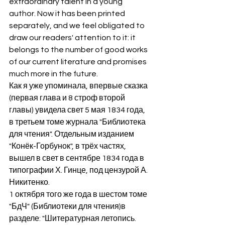
extraordinary talent in a young 
author. Now it has been printed 
separately, and we feel obligated to 
draw our readers' attention to it: it 
belongs to the number of good works 
of our current literature and promises 
much more in the future.
Как я уже упоминала, впервые сказка 
(первая глава и 8 строф второй 
главы) увидела свет 5 мая 1834 года, 
в третьем томе журнала "Библиотека 
для чтения". Отдельным изданием 
"Конёк-Горбунок", в трёх частях,  
вышел в свет в сентябре 1834 года в 
типографии Х. Гинце, под цензурой А. 
Никитенко. 
1 октября того же года в шестом томе 
"БдЧ" (Библиотеки для чтения)в 
разделе: "Шитературная летопись. 