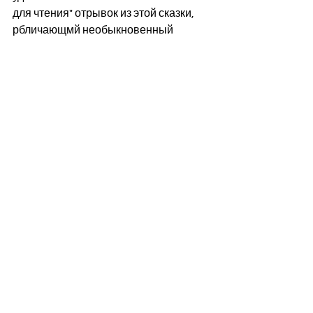
для чтения" отрывок из этой сказки, 
рбличающмй необыкновенный 
талант в молодом авторе. Ныне она 
отпечатана особо, и мы долгом 
поставляем обратить на неё 
внимание наших читателей: она 
принадлежит к числу хороших 
произведений нынешней 
словесности нашей и предвещает 
еще гораздо более в будущем". 
Смотреть все
Недавние посты