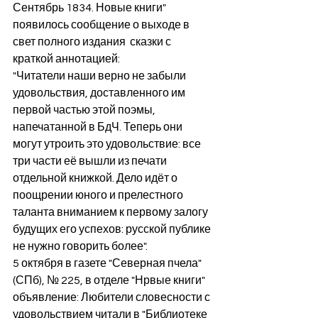
Сентябрь 1834. Новые книги" 
появилось сообщение о выходе в 
свет полного издания  сказки с 
краткой аннотацией:
"Читатели наши верно не забыли 
удовольствия, доставленного им 
первой частью этой поэмы, 
напечатанной в БдЧ. Теперь они 
могут утроить это удовольствие: все 
три части её вышли из печати 
отдельной книжкой. Дело идёт о 
поощрении юного и прелестного 
таланта вниманием к первому залогу 
будущих его успехов: русской публике 
не нужно говорить более".
5 октября в газете "Северная пчела" 
(СПб), № 225, в отделе "Нрвые книги" 
объявление: Любители словесности с 
удовольствием читали в "Библиотеке 