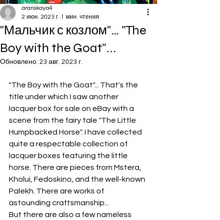
aranskaya4
2 июн. 2023 г.
1 мин. чтения
"Мальчик с козлом"… "The
Boy with the Goat"...
Обновлено:
23 авг. 2023 г.
"The Boy with the Goat"... That's the 
title under which I saw another 
lacquer box for sale on eBay with a 
scene from the fairy tale "The Little 
Humpbacked Horse". I have collected 
quite a respectable collection of 
lacquer boxes featuring the little 
horse. There are pieces from Mstera, 
Kholui, Fedoskino, and the well-known 
Palekh. There are works of 
astounding craftsmanship...
But there are also a few nameless 