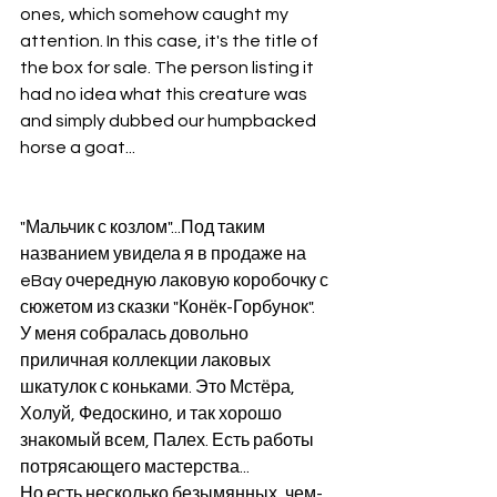
ones, which somehow caught my 
attention. In this case, it's the title of 
the box for sale. The person listing it 
had no idea what this creature was 
and simply dubbed our humpbacked 
horse a goat...
"Мальчик с козлом"...Под таким 
названием увидела я в продаже на 
eBay очередную лаковую коробочку с 
сюжетом из сказки "Конёк-Горбунок".  
У меня собралась довольно 
приличная коллекции лаковых 
шкатулок с коньками. Это Мстёра, 
Холуй, Федоскино, и так хорошо 
знакомый всем, Палех. Есть работы 
потрясающего мастерства...
Но есть несколько безымянных, чем-